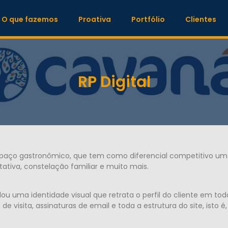
O que fazemos
Proativa
Portfólio
Clientes
RP Digital
paço gastronômico, que tem como diferencial competitivo um 
tiva, constelação familiar e muito mais.
lou uma identidade visual que retrata o perfil do cliente em to
de visita, assinaturas de email e toda a estrutura do site, isto 