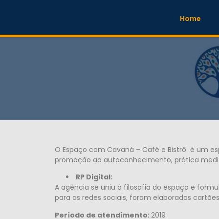
Home
O Espaço com Cavaná – Café e Bistrô é um es
promoção ao autoconhecimento, prática medita
RP Digital:
A agência se uniu à filosofia do espaço e formu
para as redes sociais, foram elaborados cartões 
Período de atendimento:
2019