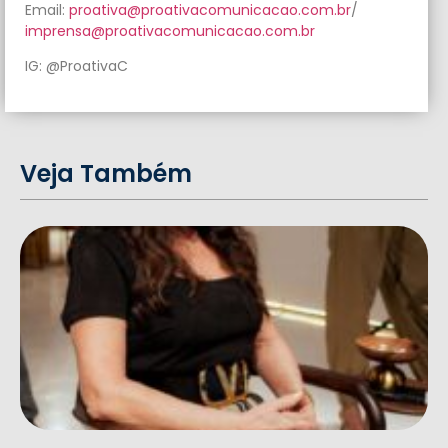
Email:
proativa@proativacomunicacao.
com.br
/
imprensa@proativacomunicacao.
com.br
IG: @ProativaC
Veja Também