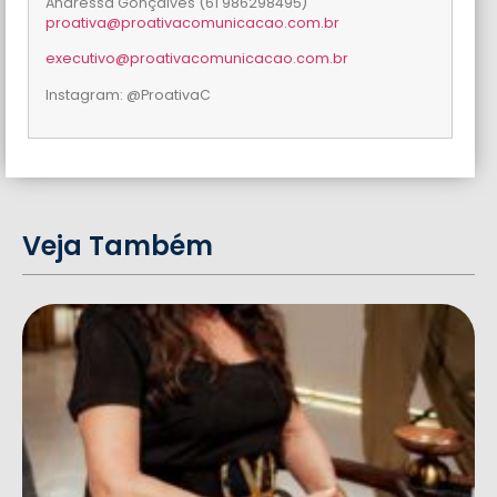
Andressa Gonçalves (61 986298495)
proativa@proativacomunicacao.
com.br
executivo@proativacomunicacao.
com.br
Instagram: @ProativaC
Veja Também