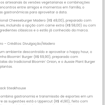
cos artesanais às versões vegetarianas e combinações
 encontros entre amigos e momentos em família, o
s gastronômicas para aproveitar a data.
icional Cheeseburger Madero (R$ 48,00), preparado com
sões, incluindo a opção com carne extra (R$ 58,00) ou com
redientes clássicos e o estilo já conhecido da marca.
o – Créditos: Divulgação/Madero
um ambiente descontraído e aproveitar o happy hour, o
ha Bloomin’ Burger (R$ 69,90), preparado com
 da tradicional Bloomin’ Onion, e o Aussie Plant Burger
plantas.
back Steakhouse
ue combina gastronomia e transmissão de esportes em um
e as sugestões está o Uppercut (R$ 41,90), feito com