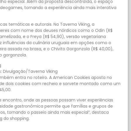
olho especial. Além da proposta descontraída, o espaço
ogames, tornando a experiência ainda mais interativa
as temáticas e autorais. Na Taverna Viking, a
res com nome dos deuses nórdicos como o Odin (R$
melizada, e o Freya (R$ 54,90), versão vegetariana
raz influências da culinária uruguaia em opções como o
ira assada na brasa, e o Chivito Gorgonzola (R$ 40,00),
o gorgonzola.
s: Divulgação/Taverna Viking
ambém entra no roteiro. A American Cookies aposta no
 de dois cookies com recheio e sorvete montado como um
45,00.
e encontro, onde as pessoas possam viver experiências
sidade gastronômica permite que famílias e grupos de
s, tornando o passeio ainda mais especial”, destaca
g do shopping.