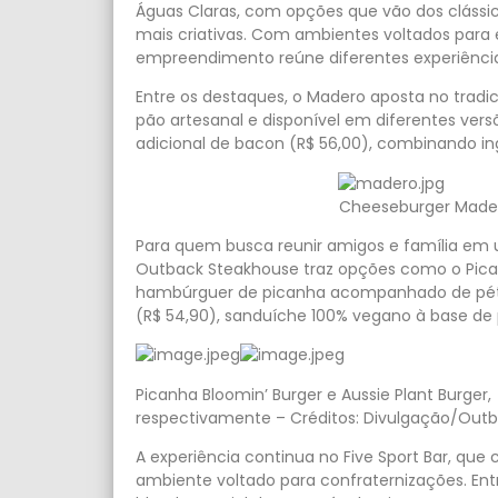
Águas Claras, com opções que vão dos clássi
mais criativas. Com ambientes voltados para
empreendimento reúne diferentes experiência
Entre os destaques, o Madero aposta no trad
pão artesanal e disponível em diferentes ver
adicional de bacon (R$ 56,00), combinando ing
Cheeseburger Mader
Para quem busca reunir amigos e família em 
Outback Steakhouse traz opções como o Pican
hambúrguer de picanha acompanhado de pétalas
(R$ 54,90), sanduíche 100% vegano à base de 
Picanha Bloomin’ Burger e Aussie Plant Burger,
respectivamente – Créditos: Divulgação/Out
A experiência continua no Five Sport Bar, q
ambiente voltado para confraternizações. Entr