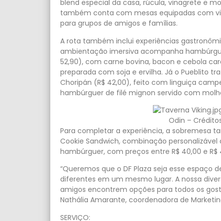
blend especial da casa, rúcula, vinagrete e m
também conta com mesas equipadas com vide
para grupos de amigos e famílias.
A rota também inclui experiências gastronômic
ambientação imersiva acompanha hambúrgue
52,90), com carne bovina, bacon e cebola cara
preparada com soja e ervilha. Já o Pueblito t
Choripán (R$ 42,00), feito com linguiça campe
hambúrguer de filé mignon servido com molh
Odin – Crédito
Para completar a experiência, a sobremesa t
Cookie Sandwich, combinação personalizável
hambúrguer, com preços entre R$ 40,00 e R$ 
“Queremos que o DF Plaza seja esse espaço d
diferentes em um mesmo lugar. A nossa diver
amigos encontrem opções para todos os gosto
Nathália Amarante, coordenadora de Marketin
SERVIÇO: